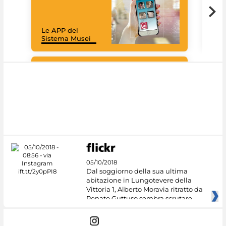
Cult
mus
rac
Le APP del
graz
Sistema Musei
tec
#DiscoverMiC
05/10/2018
Dal soggiorno della sua ultima
abitazione in Lungotevere della
Vittoria 1, Alberto Moravia ritratto da
Renato Guttuso sembra scrutare