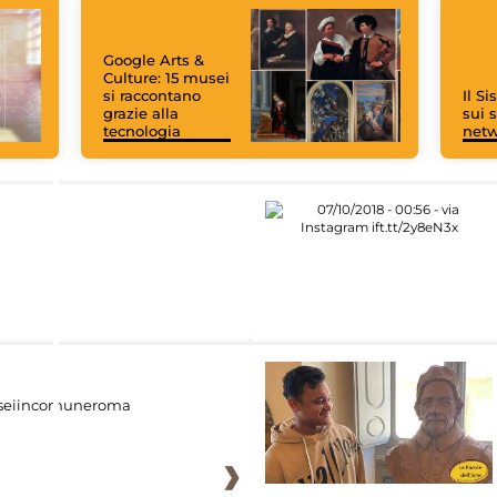
Google Arts &
Culture: 15 musei
si raccontano
Il S
grazie alla
sui s
tecnologia
net
eiincomuneroma