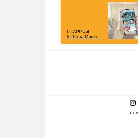
Le APP del
Sistema Musei
mus