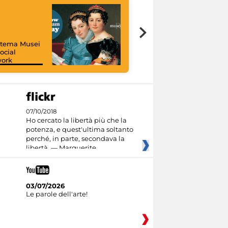
istema Musei
ocial
work
I like MiC
07/10/2018
Ho cercato la libertà più che la
potenza, e quest'ultima soltanto
perché, in parte, secondava la
libertà. — Marguerite
03/07/2026
Le parole dell'arte!