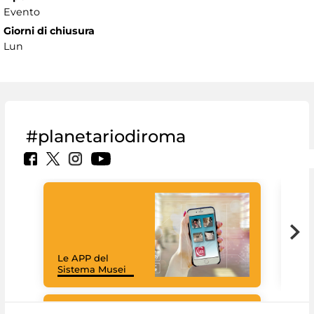
Evento
Giorni di chiusura
Lun
#planetariodiroma
Goo
Cult
mus
rac
Le APP del
graz
Sistema Musei
tec