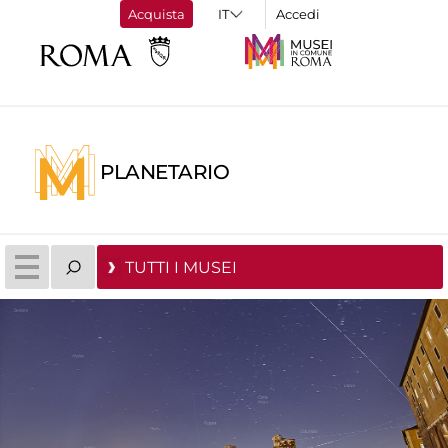
Acquista
Accedi
PLANETARIO
TUTTI I MUSEI