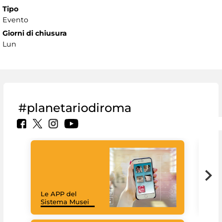
Tipo
Evento
Giorni di chiusura
Lun
#planetariodiroma
Goo
Cult
mus
rac
Le APP del
graz
Sistema Musei
tec