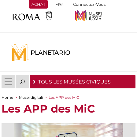
ACHAT
Connectez-Vous
PLANETARIO
TOUS LES MUSÉES CIVIQUES
Home
>
Musei digitali
>
Les APP des MiC
You are here
Les APP des MiC