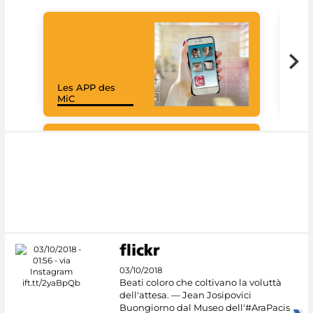
Les APP des
Goo
MiC
Cul
#DiscoverMiC
03/10/2018
Beati coloro che coltivano la voluttà
dell'attesa. — Jean Josipovici
Buongiorno dal Museo dell'#AraPacis