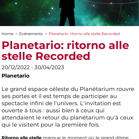
Home
>
Evénements
>
Planetario: ritorno alle stelle Recorded
You are here
Planetario: ritorno alle
stelle Recorded
20/12/2022 - 30/04/2023
Planetario
Le grand espace céleste du Planétarium rouvre
ses portes et il est temps de participer au
spectacle infini de l'univers. L'invitation est
ouverte à tous : aussi bien à ceux qui
attendaient le retour du planétarium qu'à ceux
qui le visitent pour la première fois.
Ritorno alle stelle
marque le moment où le grand dôme