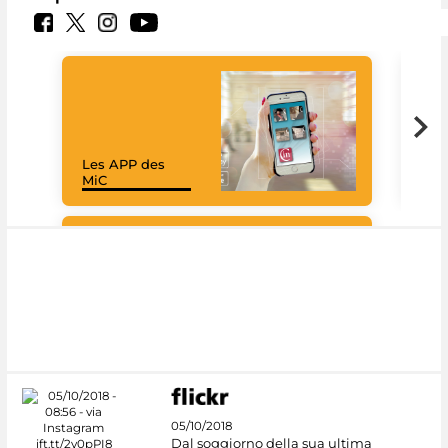
Les APP des
Goo
MiC
Cul
#DiscoverMiC
05/10/2018
Dal soggiorno della sua ultima