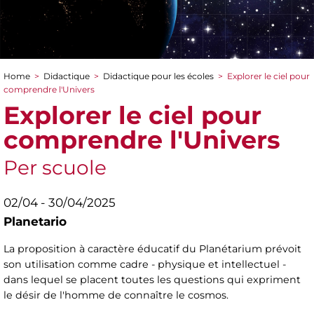
Home
>
Didactique
>
Didactique pour les écoles
>
Explorer le ciel pour
You are here
comprendre l'Univers
Explorer le ciel pour
comprendre l'Univers
Per scuole
02/04 - 30/04/2025
Planetario
La proposition à caractère éducatif du Planétarium prévoit
son utilisation comme cadre - physique et intellectuel -
dans lequel se placent toutes les questions qui expriment
le désir de l'homme de connaître le cosmos.