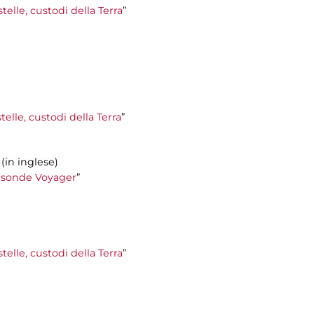
stelle, custodi della Terra
”
telle, custodi della Terra
”
 (in inglese)
le sonde Voyager
”
stelle, custodi della Terra
”