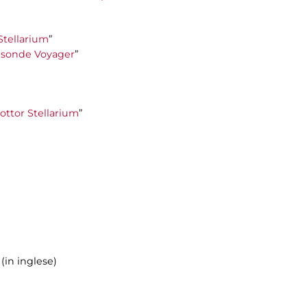
 Stellarium
”
le sonde Voyager
”
Dottor Stellarium
”
 (in inglese)