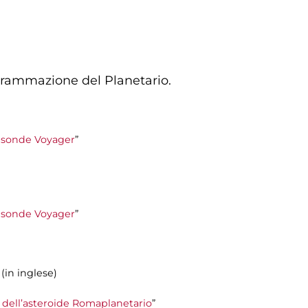
rogrammazione del Planetario.
le sonde Voyager
”
le sonde Voyager
”
 (in inglese)
o dell’asteroide Romaplanetario
”