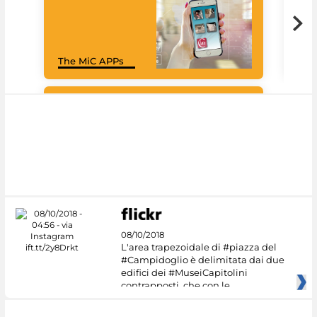
Goo
The MiC APPs
Cul
#DiscoverMiC
08/10/2018
L'area trapezoidale di #piazza del
#Campidoglio è delimitata dai due
edifici dei #MuseiCapitolini
contrapposti, che con le