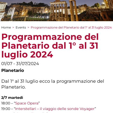
Home
>
Events
>
Programmazione del Planetario dal 1° al 31 luglio 2024
You are here
Programmazione del
Planetario dal 1° al 31
luglio 2024
01/07 - 31/07/2024
Planetario
Dal 1° al 31 luglio ecco la programmazione del
Planetario.
2/7 martedì
18:00 – “
Space Opera
”
19:00 – “
Interstellari – il viaggio delle sonde Voyager
”