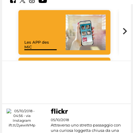
Les APP des
Goo
MiC
Cul
#DiscoverMiC
05/10/2018
Attraverso uno stretto passaggio con
una curiosa loggetta chiusa da una