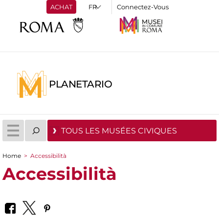
ACHAT
Connectez-Vous
PLANETARIO
TOUS LES MUSÉES CIVIQUES
Home
>
Accessibilità
You are here
Accessibilità