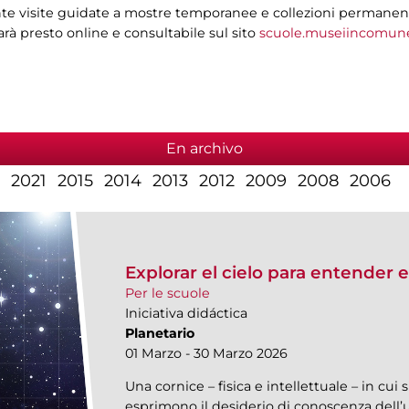
e visite guidate a mostre temporanee e collezioni permanenti, i
sarà presto online e consultabile sul sito
scuole.museiincomune
En archivo
2021
2015
2014
2013
2012
2009
2008
2006
Explorar el cielo para entender 
Per le scuole
Iniciativa didáctica
Planetario
01 Marzo - 30 Marzo 2026
Una cornice – fisica e intellettuale – in c
esprimono il desiderio di conoscenza dell