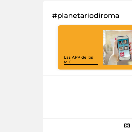
#planetariodiroma
Las APP de los
MiC