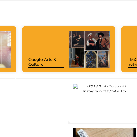
Google Arts &
I MiC
Culture
net