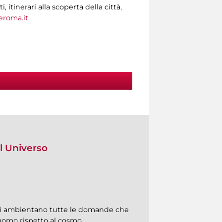
tinerari alla scoperta della città,
roma.it
el Universo
ui si ambientano tutte le domande che
’uomo rispetto al cosmo