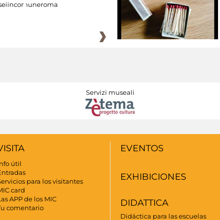
eiincomuneroma
Servizi museali
VISITA
EVENTOS
nfo útil
Entradas
EXHIBICIONES
ervicios para los visitantes
MIC card
Las APP de los MIC
DIDATTICA
Tu comentario
Didáctica para las escuelas