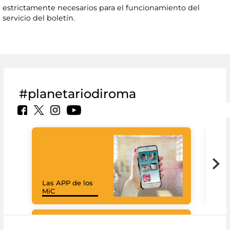
estrictamente necesarios para el funcionamiento del
servicio del boletín.
#planetariodiroma
Las APP de los
Goo
MiC
Cul