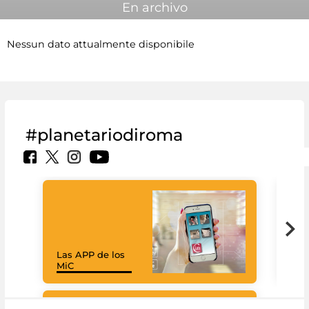
En archivo
Nessun dato attualmente disponibile
#planetariodiroma
Las APP de los
Goo
MiC
Cul