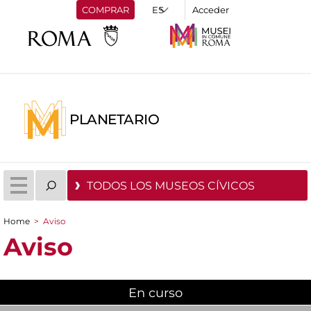
COMPRAR
Acceder
PLANETARIO
TODOS LOS MUSEOS CÍVICOS
Home
>
Aviso
You are here
Aviso
En curso
(active tab)