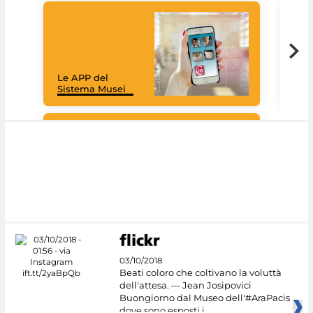
Goo
Cult
mus
rac
Le APP del
graz
Sistema Musei
tec
#DiscoverMiC
03/10/2018
Beati coloro che coltivano la voluttà
dell'attesa. — Jean Josipovici
Buongiorno dal Museo dell'#AraPacis
dove sono esposti i