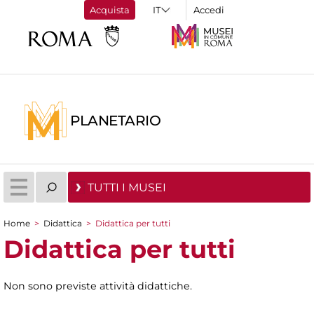
Acquista
Accedi
PLANETARIO
TUTTI I MUSEI
Home
>
Didattica
>
Didattica per tutti
Tu sei qui
Didattica per tutti
Non sono previste attività didattiche.