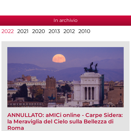
In archivio
2022
2021
2020
2013
2012
2010
ANNULLATO: aMICi online - Carpe Sidera:
la Meraviglia del Cielo sulla Bellezza di
Roma