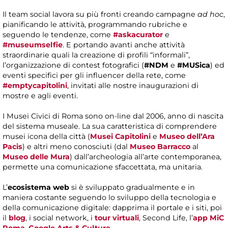
Il team social lavora su più fronti creando campagne
ad hoc
,
pianificando le attività, programmando rubriche e
seguendo le tendenze, come
#askacurator
e
#museumselfie
. E portando avanti anche attività
straordinarie quali la creazione di profili “informali”,
l’organizzazione di contest fotografici (
#NDM
e
#MUSica
) ed
eventi specifici per gli influencer della rete, come
#emptycapitolini
, invitati alle nostre inaugurazioni di
mostre e agli eventi.
I Musei Civici di Roma sono on-line dal 2006, anno di nascita
del sistema museale. La sua caratteristica di comprendere
musei icona della città (
Musei Capitolini
e
Museo dell’Ara
Pacis
) e altri meno conosciuti (dal
Museo Barracco
al
Museo delle Mura
) dall’archeologia all’arte contemporanea,
permette una comunicazione sfaccettata, ma unitaria.
L’
ecosistema web
si è sviluppato gradualmente e in
maniera costante seguendo lo sviluppo della tecnologia e
della comunicazione digitale: dapprima il portale e i siti, poi
il
blog
, i social network, i
tour virtuali
, Second Life, l’
app MiC