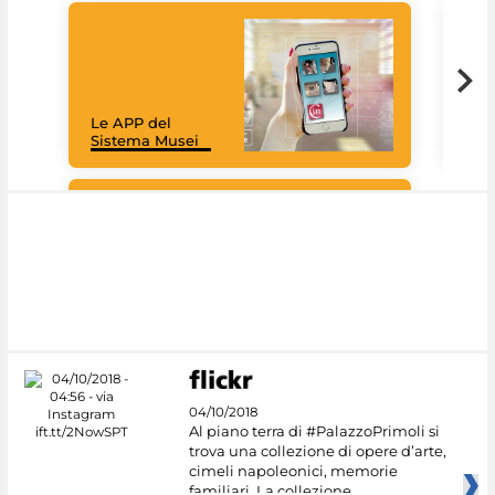
Goo
Cult
mus
rac
Le APP del
graz
Sistema Musei
tec
#DiscoverMiC
04/10/2018
Al piano terra di #PalazzoPrimoli si
trova una collezione di opere d’arte,
cimeli napoleonici, memorie
familiari. La collezione