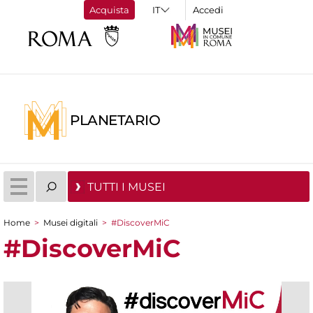
Acquista
Accedi
PLANETARIO
TUTTI I MUSEI
Home
>
Musei digitali
>
#DiscoverMiC
Tu sei qui
#DiscoverMiC