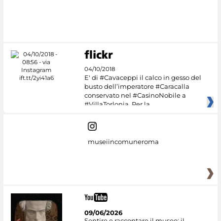
#DiscoverMiC
04/10/2018
E' di #Cavaceppi il calco in gesso del
busto dell’imperatore #Caracalla
conservato nel #CasinoNobile a
#VillaTorlonia. Per la
museiincomuneroma
09/06/2026
Sentire e raccontare il museo: il