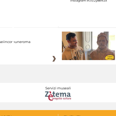
eiincomuneroma
Servizi museali