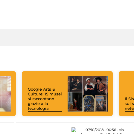
Google Arts &
Culture: 15 musei
si raccontano
Il S
grazie alla
sui s
tecnologia
net