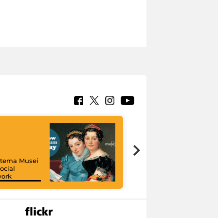
istema Musei
ocial
work
I like MiC