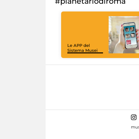
#planetariodiroma
Le APP del
Sistema Musei
mus