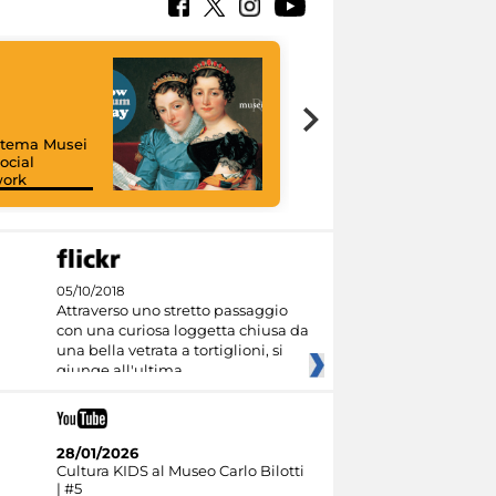
istema Musei
ocial
work
I like MiC
05/10/2018
Attraverso uno stretto passaggio
con una curiosa loggetta chiusa da
una bella vetrata a tortiglioni, si
giunge all'ultima
28/01/2026
Cultura KIDS al Museo Carlo Bilotti
| #5