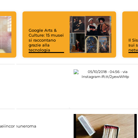
Google Arts &
Culture: 15 musei
si raccontano
Il S
grazie alla
sui s
tecnologia
net
eiincomuneroma