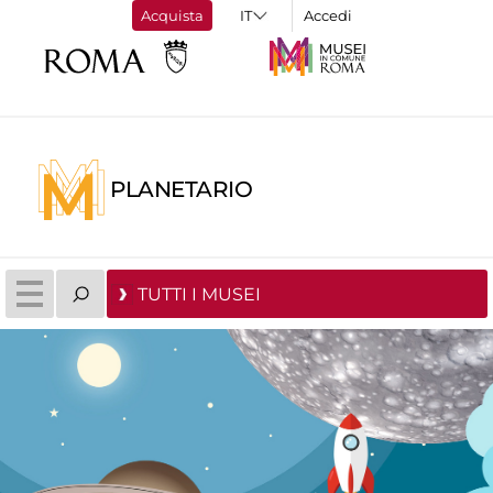
Acquista
Accedi
PLANETARIO
TUTTI I MUSEI