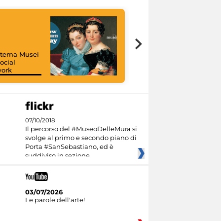
istema Musei
ocial
work
I like MiC
07/10/2018
Il percorso del #MuseoDelleMura si
svolge al primo e secondo piano di
Porta #SanSebastiano, ed è
suddiviso in sezione
03/07/2026
Le parole dell'arte!