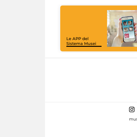
Le APP del
Sistema Musei
mus