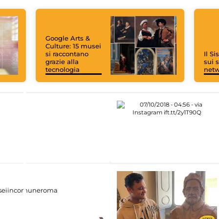
Google Arts &
Culture: 15 musei
si raccontano
Il S
grazie alla
sui s
tecnologia
net
eiincomuneroma