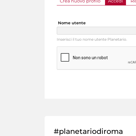
Crea nuovo profilo
Accedi
(sched
Ri
Schede primarie
Nome utente
Inserisci il tuo nome utente Planetario.
#planetariodiroma