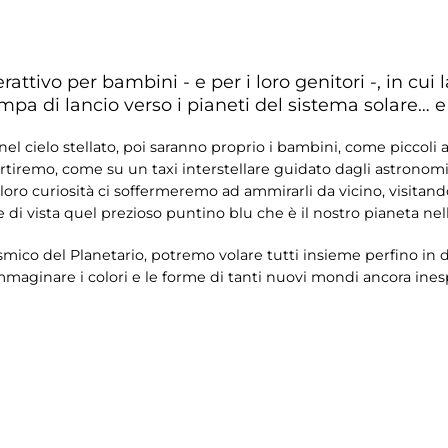
attivo per bambini - e per i loro genitori -, in cui 
a di lancio verso i pianeti del sistema solare… e 
l cielo stellato, poi saranno proprio i bambini, come piccoli ast
artiremo, come su un taxi interstellare guidato dagli astronomi 
a loro curiosità ci soffermeremo ad ammirarli da vicino, visita
di vista quel prezioso puntino blu che è il nostro pianeta nell
osmico del Planetario, potremo volare tutti insieme perfino in d
immaginare i colori e le forme di tanti nuovi mondi ancora ines