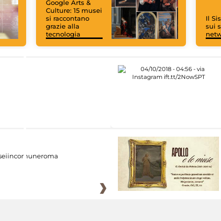
Google Arts &
Culture: 15 musei
si raccontano
Il S
grazie alla
sui s
tecnologia
net
eiincomuneroma