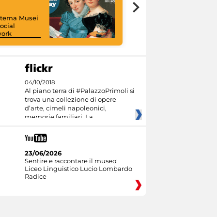
istema Musei
ocial
work
I like MiC
04/10/2018
Al piano terra di #PalazzoPrimoli si
trova una collezione di opere
d’arte, cimeli napoleonici,
memorie familiari. La
23/06/2026
Sentire e raccontare il museo:
Liceo Linguistico Lucio Lombardo
Radice