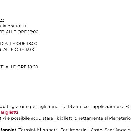
023
lle ore 18:00
ED ALLE ORE 18:00
ED ALLE ORE 18:00
3 ALLE ORE 12:00
ED ALLE ORE 18:00
ulti, gratuito per figli minori di 18 anni con applicazione di € 
a
Biglietti
ivi è possibile acquistare i biglietti direttamente al Planetario,
nfopoint
(Termini, Minghetti, Fori Imperiali, Castel Sant’Ange