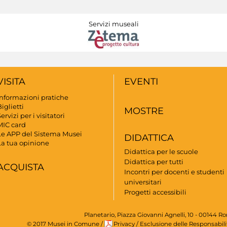
Servizi museali
VISITA
EVENTI
Informazioni pratiche
iglietti
MOSTRE
ervizi per i visitatori
MIC card
Le APP del Sistema Musei
DIDATTICA
La tua opinione
Didattica per le scuole
Didattica per tutti
ACQUISTA
Incontri per docenti e studenti
universitari
Progetti accessibili
Planetario, Piazza Giovanni Agnelli, 10 - 00144 R
© 2017 Musei in Comune
/
Privacy
/
Esclusione delle Responsabili