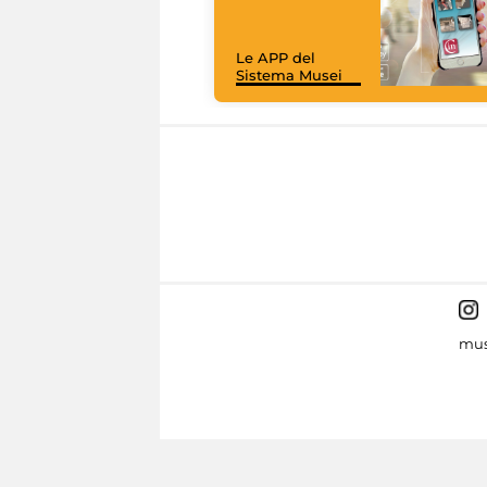
Le APP del
Sistema Musei
mus