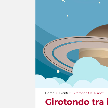
Home
>
Eventi
>
Girotondo tra i Pianeti
Tu sei qui
Girotondo tra 