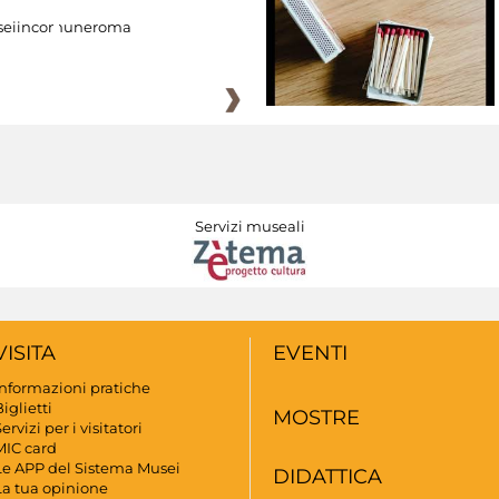
eiincomuneroma
Servizi museali
VISITA
EVENTI
Informazioni pratiche
iglietti
MOSTRE
ervizi per i visitatori
MIC card
Le APP del Sistema Musei
DIDATTICA
La tua opinione