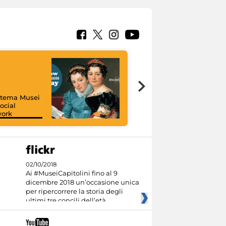
istema Musei
ocial
work
I like MiC
02/10/2018
Ai #MuseiCapitolini fino al 9
dicembre 2018 un’occasione unica
per ripercorrere la storia degli
ultimi tre concili dell’età