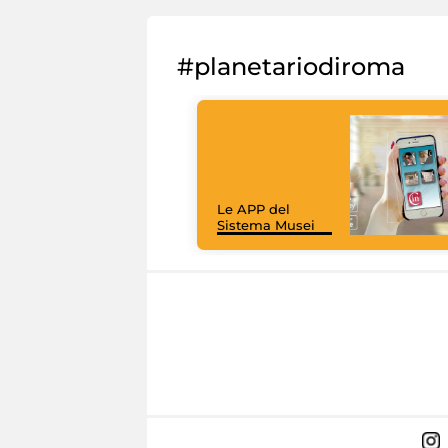
#planetariodiroma
Le APP del
Sistema Musei