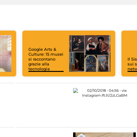
Google Arts &
Culture: 15 musei
si raccontano
Il S
grazie alla
sui s
tecnologia
net