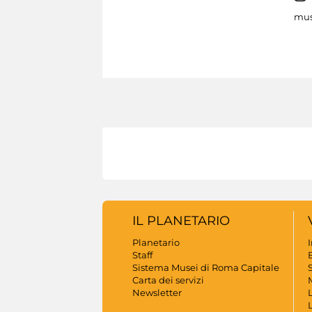
mus
IL PLANETARIO
Planetario
Staff
B
Sistema Musei di Roma Capitale
S
Carta dei servizi
Newsletter