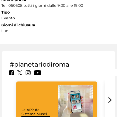
Tel. 060608 tutti i giorni dalle 9.00 alle 19.00
Tipo
Evento
Giorni di chiusura
Lun
#planetariodiroma
Goo
Cult
mus
rac
Le APP del
graz
Sistema Musei
tec