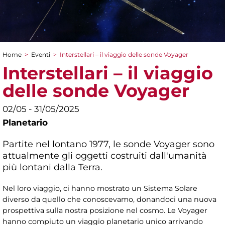
Home
>
Eventi
>
Interstellari – il viaggio delle sonde Voyager
Tu sei qui
Interstellari – il viaggio
delle sonde Voyager
02/05 - 31/05/2025
Planetario
Partite nel lontano 1977, le sonde Voyager sono
attualmente gli oggetti costruiti dall'umanità
più lontani dalla Terra.
Nel loro viaggio, ci hanno mostrato un Sistema Solare
diverso da quello che conoscevamo, donandoci una nuova
prospettiva sulla nostra posizione nel cosmo. Le Voyager
hanno compiuto un viaggio planetario unico arrivando