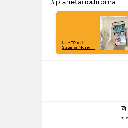
#planetariodiroma
Le APP del
Sistema Musei
mus