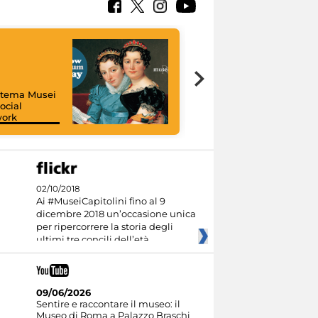
istema Musei
ocial
work
I like MiC
02/10/2018
Ai #MuseiCapitolini fino al 9
dicembre 2018 un’occasione unica
per ripercorrere la storia degli
ultimi tre concili dell’età
09/06/2026
Sentire e raccontare il museo: il
Museo di Roma a Palazzo Braschi