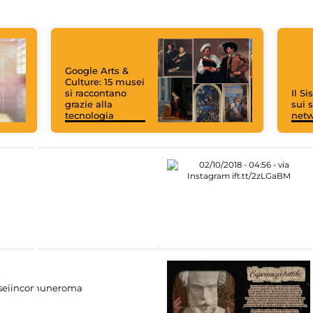
Google Arts &
Culture: 15 musei
si raccontano
Il S
grazie alla
sui s
tecnologia
net
eiincomuneroma