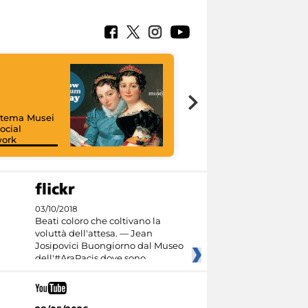
istema Musei
ocial
work
I like MiC
03/10/2018
Beati coloro che coltivano la
voluttà dell'attesa. — Jean
Josipovici Buongiorno dal Museo
dell'#AraPacis dove sono