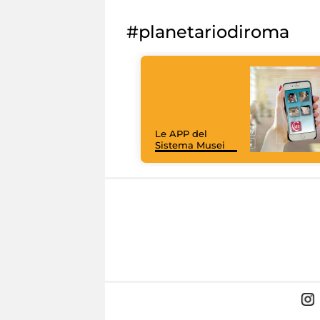
#planetariodiroma
Le APP del
Sistema Musei