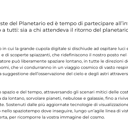
este del Planetario ed è tempo di partecipare all’in
o a tutti: sia a chi attendeva il ritorno del planetari
n cui la grande cupola digitale si dischiude ad ospitare luci e
he e di scoperte spiazzanti, che ridefiniscono il nostro posto ne
itatore può liberamente spaziare lontano, in tutte le direzion
onomi, che vi condurranno in un viaggio cosmico di vasto respi
a suggestione dell’osservazione del cielo e degli astri attravers
 spazio e del tempo, attraversando gli scenari mitici delle cos
a da lontano, sorvolare pianeti, nebulose e galassie, fino a rivi
e. Sostenuti dalle più aggiornate tecnologie di visualizzazione, 
llo spaziotempo dove inseguire, lungo un’agile linea di vista,
coperta, per ricomporre la vostra immagine del cosmo.