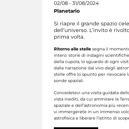
02/08 - 31/08/2024
Planetario
Si riapre il grande spazio cel
dell’universo. L’invito è rivolt
prima volta.
Ritorno alle stelle
segna il momento i
intero: storie di indagini scientific
della cupola, lo sguardo di ogni vis
dalla narrazione dal vivo degli astr
stelle offre lo spunto per rievocare l
sonde spaziali.
Concedetevi una visita guidata dello
vista inediti, da cui ammirare la Terr
spaziale e dell’astronomia più recent
vi immergerete in un immenso volo ne
astrofisica e liberare l’istinto di s