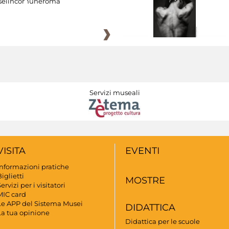
eiincomuneroma
Servizi museali
VISITA
EVENTI
Informazioni pratiche
iglietti
MOSTRE
ervizi per i visitatori
MIC card
Le APP del Sistema Musei
DIDATTICA
La tua opinione
Didattica per le scuole