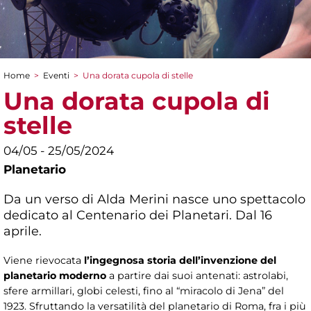
Home
>
Eventi
>
Una dorata cupola di stelle
Tu sei qui
Una dorata cupola di
stelle
04/05 - 25/05/2024
Planetario
Da un verso di Alda Merini nasce uno spettacolo
dedicato al Centenario dei Planetari. Dal 16
aprile.
Viene rievocata
l’ingegnosa storia dell’invenzione del
planetario moderno
a partire dai suoi antenati: astrolabi,
sfere armillari, globi celesti, fino al “miracolo di Jena” del
1923. Sfruttando la versatilità del planetario di Roma, fra i più