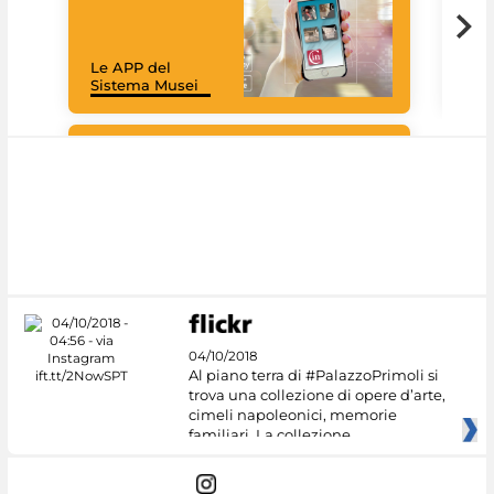
Cult
mus
rac
Le APP del
graz
Sistema Musei
tec
#DiscoverMiC
04/10/2018
Al piano terra di #PalazzoPrimoli si
trova una collezione di opere d’arte,
cimeli napoleonici, memorie
familiari. La collezione