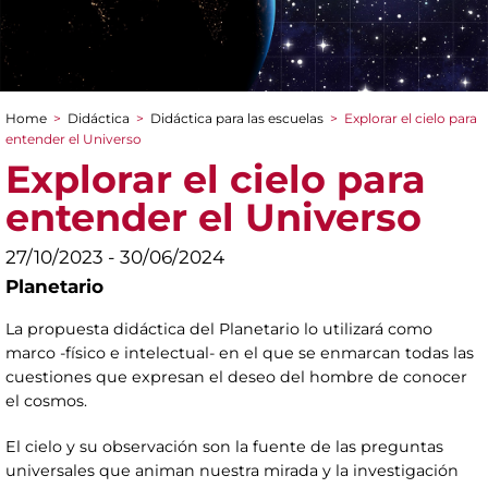
Home
>
Didáctica
>
Didáctica para las escuelas
>
Explorar el cielo para
You are here
entender el Universo
Explorar el cielo para
entender el Universo
27/10/2023 - 30/06/2024
Planetario
La propuesta didáctica del Planetario lo utilizará como
marco -físico e intelectual- en el que se enmarcan todas las
cuestiones que expresan el deseo del hombre de conocer
el cosmos.
El cielo y su observación son la fuente de las preguntas
universales que animan nuestra mirada y la investigación