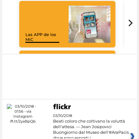
Las APP de los
Goo
MiC
Cul
#DiscoverMiC
03/10/2018
Beati coloro che coltivano la voluttà
dell'attesa. — Jean Josipovici
Buongiorno dal Museo dell'#AraPacis
dove sono esposti i