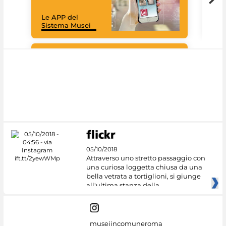
mus
rac
Le APP del
graz
Sistema Musei
tec
#DiscoverMiC
05/10/2018
Attraverso uno stretto passaggio con
una curiosa loggetta chiusa da una
bella vetrata a tortiglioni, si giunge
all'ultima stanza della
museiincomuneroma