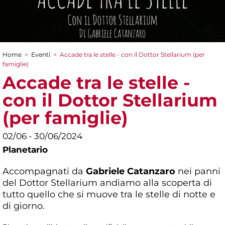
Home
>
Eventi
>
Accade tra le stelle - con il Dottor Stellarium (per
Tu sei qui
famiglie)
Accade tra le stelle -
con il Dottor Stellarium
(per famiglie)
02/06 - 30/06/2024
Planetario
Accompagnati da
Gabriele Catanzaro
nei panni
del Dottor Stellarium andiamo alla scoperta di
tutto quello che si muove tra le stelle di notte e
di giorno.