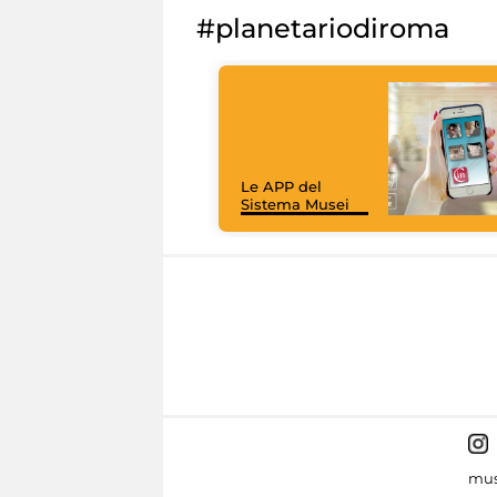
#planetariodiroma
Le APP del
Sistema Musei
mus