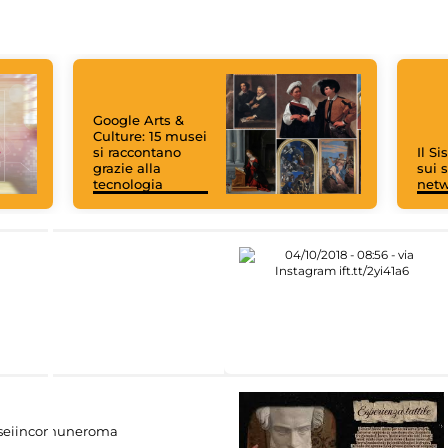
Google Arts &
Culture: 15 musei
si raccontano
Il S
grazie alla
sui s
tecnologia
net
eiincomuneroma