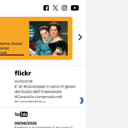
istema Musei
ocial
work
I like MiC
04/10/2018
E' di #Cavaceppi il calco in gesso
del busto dell’imperatore
#Caracalla conservato nel
#CasinoNobile a
09/06/2026
Sentire e raccontare il museo: il