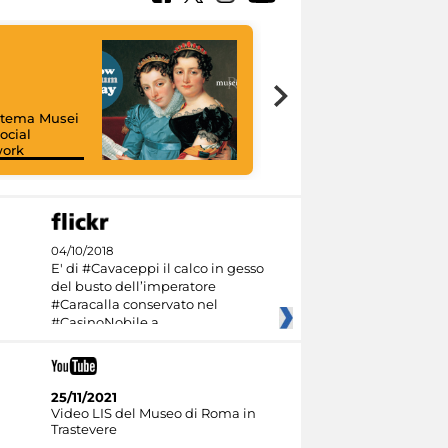
istema Musei
ocial
work
I like MiC
04/10/2018
E' di #Cavaceppi il calco in gesso
del busto dell’imperatore
#Caracalla conservato nel
#CasinoNobile a
25/11/2021
Video LIS del Museo di Roma in
Trastevere