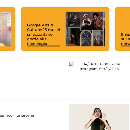
Google Arts &
Culture: 15 musei
si raccontano
Il S
grazie alla
sui s
tecnologia
net
eiincomuneroma