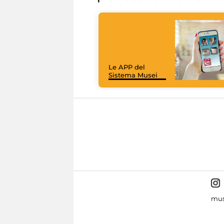
Le APP del
Sistema Musei
mus