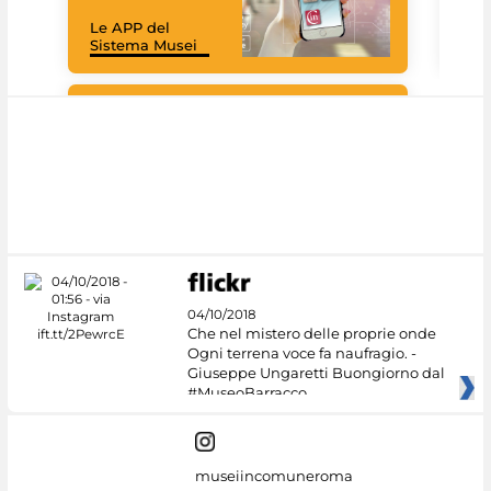
rac
Le APP del
graz
Sistema Musei
tec
#DiscoverMiC
04/10/2018
Che nel mistero delle proprie onde
Ogni terrena voce fa naufragio. -
Giuseppe Ungaretti Buongiorno dal
#MuseoBarracco
museiincomuneroma