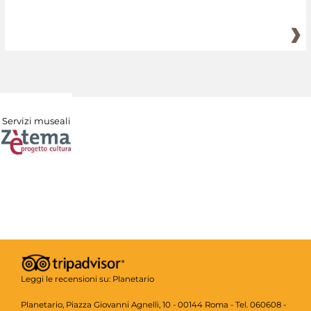
Servizi museali
Leggi le recensioni su:
Planetario
Planetario, Piazza Giovanni Agnelli, 10 - 00144 Roma - Tel. 060608 -